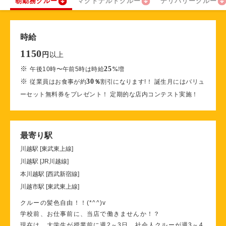
朝勤務クルー
マクドナルドクルー
デリバリークルー
時給
1150
以上
円
※
25
午後10時〜午前5時は時給
%
増
※
30
従業員はお食事が約
％
割引になります!！ 誕生月にはバリュ
ーセット無料券をプレゼント！ 定期的な店内コンテスト実施！
最寄り駅
川越駅 [東武東上線]
川越駅 [JR川越線]
本川越駅 [西武新宿線]
川越市駅 [東武東上線]
クルーの髪色自由！！(*^^)v
学校前、お仕事前に、当店で働きませんか！？
現在は、大学生が授業前に週2～3日、社会人クルーが週3～4