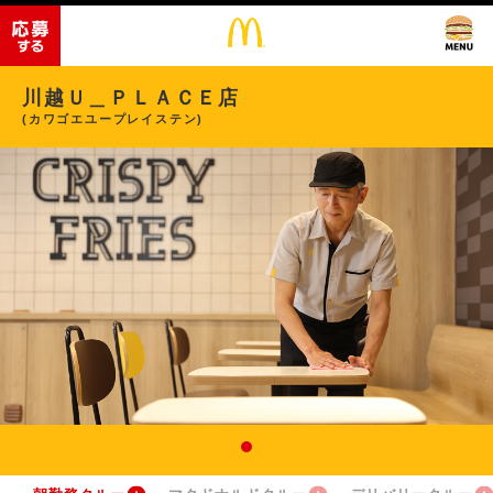
川越Ｕ＿ＰＬＡＣＥ店
(カワゴエユープレイステン)