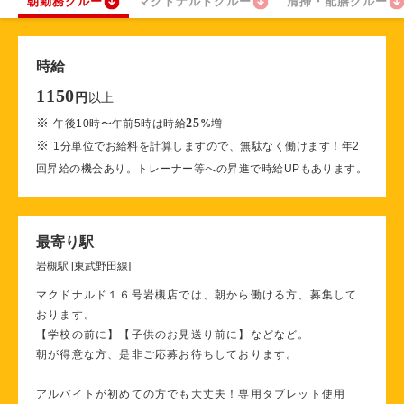
朝勤務クルー
マクドナルドクルー
清掃・配膳クルー
時給
1150
以上
円
※
25
午後10時〜午前5時は時給
%
増
※
1分単位でお給料を計算しますので、無駄なく働けます！年2
回昇給の機会あり。トレーナー等への昇進で時給UPもあります。
最寄り駅
岩槻駅 [東武野田線]
マクドナルド１６号岩槻店では、朝から働ける方、募集して
おります。
【学校の前に】【子供のお見送り前に】などなど。
朝が得意な方、是非ご応募お待ちしております。
アルバイトが初めての方でも大丈夫！専用タブレット使用