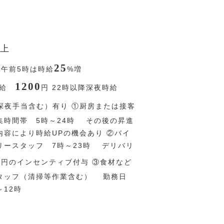
上
25
〜午前5時は時給
%
増
1200
時給
円
22時以降深夜時給
深夜手当含む）有り ①厨房または接客
集時間帯 5時～24時 その後の昇進
内容により時給UPの機会あり ②バイ
リースタッフ 7時～23時 デリバリ
0
円
のインセンティブ付与 ③食材など
タッフ（清掃等作業含む） 勤務日
12時