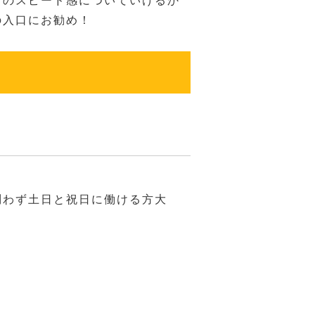
ドのスピード感についていけるか
の入口にお勧め！
間帯問わず土日と祝日に働ける方大