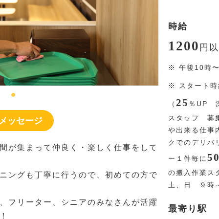
時給
1200
円
以
※
午後10時
※
スタート
25
（
％
UP 
スタッフ 募
メッセージ
や出来る仕事
クでのデリバ
間が集まって仲良く・楽しく仕事をして
5
ー１件毎に
の搬入作業ス
ニングも丁寧に行うので、初めての方で
土、日 ９時～
、フリーター、シニアのみなさんが活躍
最寄り駅
！