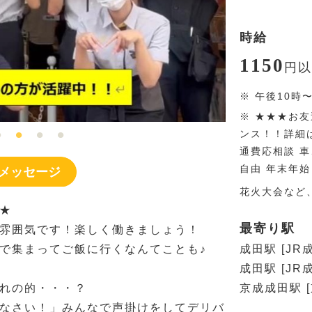
時給
1150
円
以
※
午後10時
※
★★★お友
ンス！！詳細
通費応相談 車
自由 年末年
メッセージ
花火大会など
★
最寄り駅
雰囲気です！楽しく働きましょう！
で集まってご飯に行くなんてことも♪
成田駅 [JR
成田駅 [J
れの的・・・？
京成成田駅 
なさい！」みんなで声掛けをしてデリバ