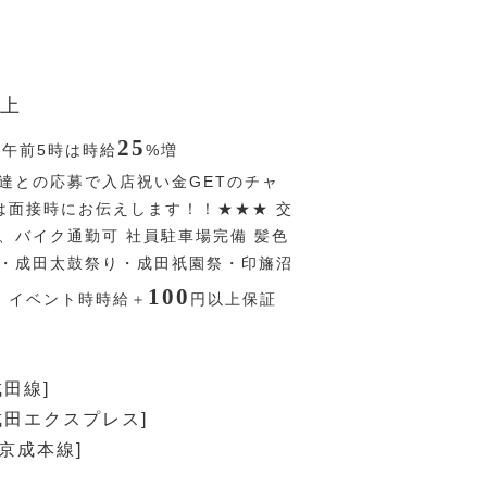
上
25
〜午前5時は時給
%
増
達との応募で入店祝い金GETのチャ
は面接時にお伝えします！！★★★ 交
、バイク通勤可 社員駐車場完備 髪色
始・成田太鼓祭り・成田祇園祭・印旛沼
100
、イベント時時給＋
円
以上保証
成田線]
R成田エクスプレス]
[京成本線]