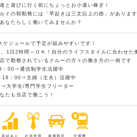
達と遊びに行く前にちょっとお小遣い稼ぎ！
ルドの朝勤務には「早起きは三文以上の徳」がありま
あなたらしく働いてみませんか？
スケジュールで予定が組みやすいです！
回、1日2時間～ＯＫ！自分のライフスタイルに合わせた
店で勤務されているクルーの方々の働き方の一例です
～9：00⇒通信制学生活躍中
0～18：00⇒主婦（主夫）活躍中
降⇒大学生/専門学生フリーター
なたも当店で働こう！
昇給あり
社員登用
車通勤可
交通費