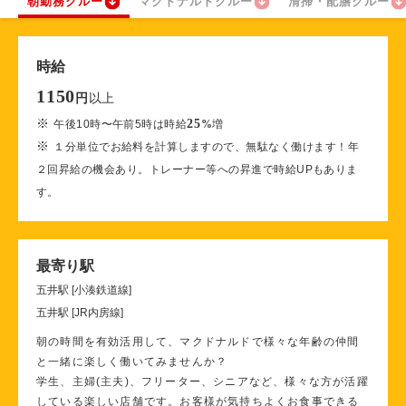
朝勤務クルー
マクドナルドクルー
清掃・配膳クルー
時給
1150
以上
円
※
25
午後10時〜午前5時は時給
%
増
※
１分単位でお給料を計算しますので、無駄なく働けます！年
２回昇給の機会あり。トレーナー等への昇進で時給UPもありま
す。
最寄り駅
五井駅 [小湊鉄道線]
五井駅 [JR内房線]
朝の時間を有効活用して、マクドナルドで様々な年齢の仲間
と一緒に楽しく働いてみませんか？
学生、主婦(主夫)、フリーター、シニアなど、様々な方が活躍
している楽しい店舗です。お客様が気持ちよくお食事できる