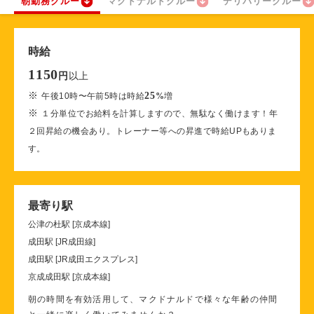
朝勤務クルー
マクドナルドクルー
デリバリークルー
時給
1150
以上
円
※
25
午後10時〜午前5時は時給
%
増
※
１分単位でお給料を計算しますので、無駄なく働けます！年
２回昇給の機会あり。トレーナー等への昇進で時給UPもありま
す。
最寄り駅
公津の杜駅 [京成本線]
成田駅 [JR成田線]
成田駅 [JR成田エクスプレス]
京成成田駅 [京成本線]
朝の時間を有効活用して、マクドナルドで様々な年齢の仲間