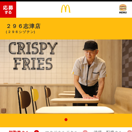
２９６志津店
(２９６シヅテン)