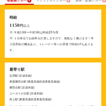
朝勤務クルー
マクドナルドクルー
清掃・配膳クルー
時給
1150
以上
円
※
25
午後10時〜午前5時は時給
%
増
※
１分単位でお給料を計算しますので、無駄なく働けます！年
２回昇給の機会あり。トレーナー等への昇進で時給UPもありま
す。
最寄り駅
志津駅 [京成本線]
東葉勝田台駅 [東葉高速鉄道東葉高速線]
勝田台駅 [京成本線]
ユーカリが丘駅 [京成本線]
村上駅 [東葉高速鉄道東葉高速線]