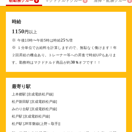
朝勤務クルー
マクドナルドクルー
清掃・配膳クルー
時給
1150
以上
円
※
25
午後10時〜午前5時は時給
%
増
※
１分単位でお給料を計算しますので、無駄なく働けます！年
２回昇給の機会あり。トレーナー等への昇進で時給UPもありま
30
す。勤務時はマクドナルド商品が約
％
オフです！！
最寄り駅
上本郷駅 [京成電鉄松戸線]
松戸新田駅 [京成電鉄松戸線]
みのり台駅 [京成電鉄松戸線]
松戸駅 [京成電鉄松戸線]
松戸駅 [JR常磐線(上野～取手)]