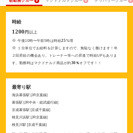
朝勤務クルー
マクドナルドクルー
デリバリークルー
時給
1200
以上
円
※
25
午後10時〜午前5時は時給
%
増
※
１分単位でお給料を計算しますので、無駄なく働けます！年
２回昇給の機会あり。トレーナー等への昇進で時給UPもありま
30
す。勤務時はマクドナルド商品が約
％
オフです！！
最寄り駅
海浜幕張駅 [JR京葉線]
幕張駅 [JR中央・総武緩行線]
京成幕張駅 [京成千葉線]
検見川浜駅 [JR京葉線]
検見川駅 [京成千葉線]