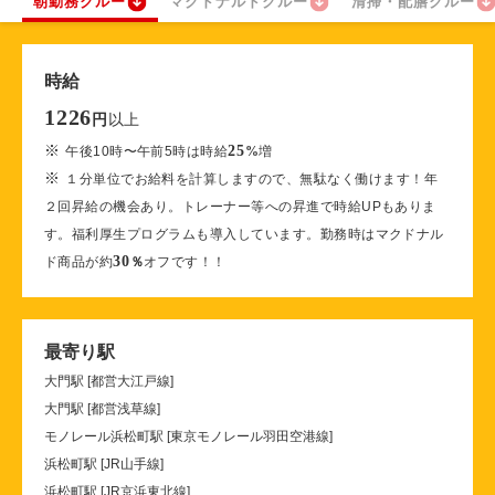
朝勤務クルー
マクドナルドクルー
清掃・配膳クルー
時給
1226
以上
円
※
25
午後10時〜午前5時は時給
%
増
※
１分単位でお給料を計算しますので、無駄なく働けます！年
２回昇給の機会あり。トレーナー等への昇進で時給UPもありま
す。福利厚生プログラムも導入しています。勤務時はマクドナル
30
ド商品が約
％
オフです！！
最寄り駅
大門駅 [都営大江戸線]
大門駅 [都営浅草線]
モノレール浜松町駅 [東京モノレール羽田空港線]
浜松町駅 [JR山手線]
浜松町駅 [JR京浜東北線]