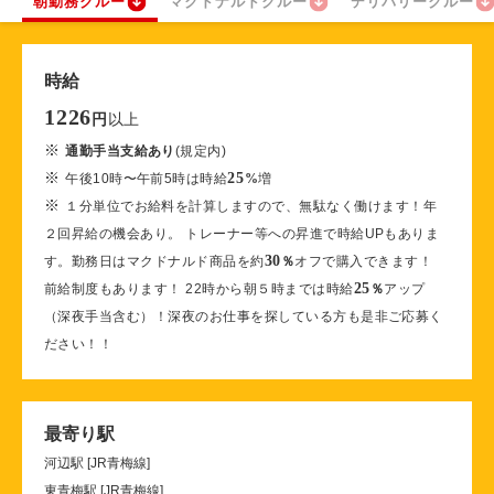
朝勤務クルー
マクドナルドクルー
デリバリークルー
時給
1226
以上
円
※
通勤手当支給あり
(規定内)
※
25
午後10時〜午前5時は時給
%
増
※
１分単位でお給料を計算しますので、無駄なく働けます！年
２回昇給の機会あり。 トレーナー等への昇進で時給UPもありま
30
す。勤務日はマクドナルド商品を約
％
オフで購入できます！
25
前給制度もあります！ 22時から朝５時までは時給
％
アップ
（深夜手当含む）！深夜のお仕事を探している方も是非ご応募く
ださい！！
最寄り駅
河辺駅 [JR青梅線]
東青梅駅 [JR青梅線]