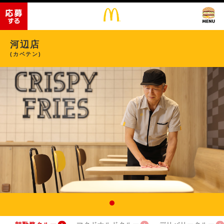
河辺店
(カベテン)