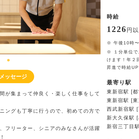
時給
1226
円
以
※
午後10時
※
１分単位で
けます！年２
昇進で時給U
メッセージ
最寄り駅
東新宿駅 [
間が集まって仲良く・楽しく仕事をして
東新宿駅 [
西武新宿駅 
ニングも丁寧に行うので、初めての方で
新大久保駅 [
新宿三丁目駅
、フリーター、シニアのみなさんが活躍
！