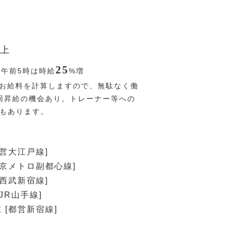
上
25
〜午前5時は時給
%
増
お給料を計算しますので、無駄なく働
回昇給の機会あり。トレーナー等への
Pもあります。
都営大江戸線]
東京メトロ副都心線]
[西武新宿線]
JR山手線]
 [都営新宿線]