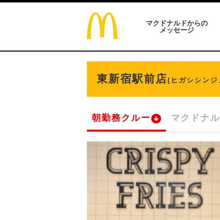
マクドナルドからの
メッセージ
東新宿駅前店
(ヒガシシンジ
朝勤務クルー
マクドナル