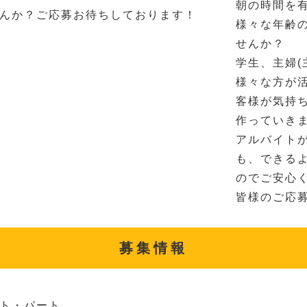
朝の時間を
んか？ご応募お待ちしております！
様々な年齢
せんか？
学生、主婦(
様々な方が
客様が気持
作っていき
アルバイト
も、できる
のでご安心
皆様のご応
募集情報
ト・パート