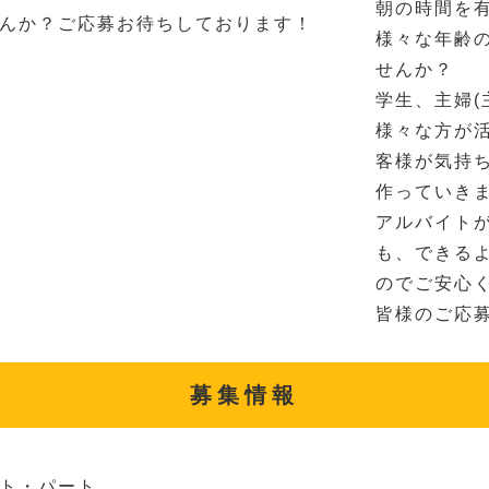
朝の時間を
んか？ご応募お待ちしております！
様々な年齢
せんか？
学生、主婦(
様々な方が
客様が気持
作っていき
アルバイト
も、できる
のでご安心
皆様のご応
募集情報
ト・パート