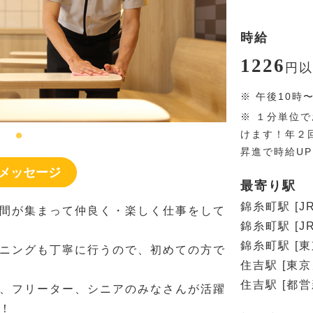
時給
1226
円
以
※
午後10時
※
１分単位で
けます！年２
昇進で時給U
メッセージ
最寄り駅
錦糸町駅 [
間が集まって仲良く・楽しく仕事をして
錦糸町駅 [J
錦糸町駅 [
ニングも丁寧に行うので、初めての方で
住吉駅 [東
住吉駅 [都営
、フリーター、シニアのみなさんが活躍
！