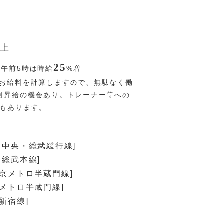
上
25
〜午前5時は時給
%
増
お給料を計算しますので、無駄なく働
回昇給の機会あり。トレーナー等への
Pもあります。
JR中央・総武緩行線]
R総武本線]
東京メトロ半蔵門線]
京メトロ半蔵門線]
新宿線]