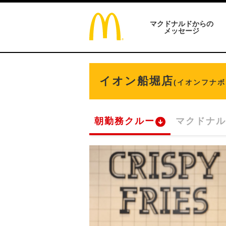
マクドナルドからの
メッセージ
イオン船堀店
(イオンフナボ
朝勤務クルー
マクドナル