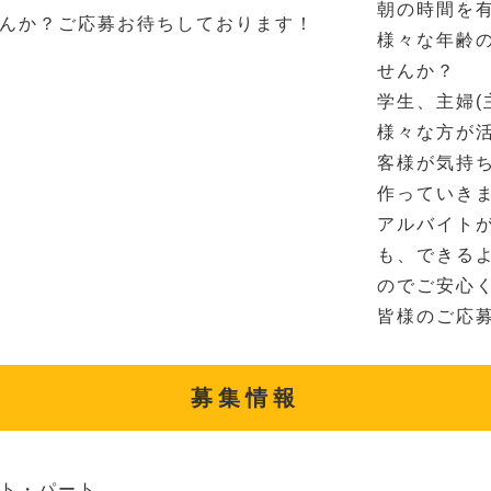
朝の時間を
んか？ご応募お待ちしております！
様々な年齢
せんか？
学生、主婦(
様々な方が
客様が気持
作っていき
アルバイト
も、できる
のでご安心
皆様のご応
募集情報
ト・パート