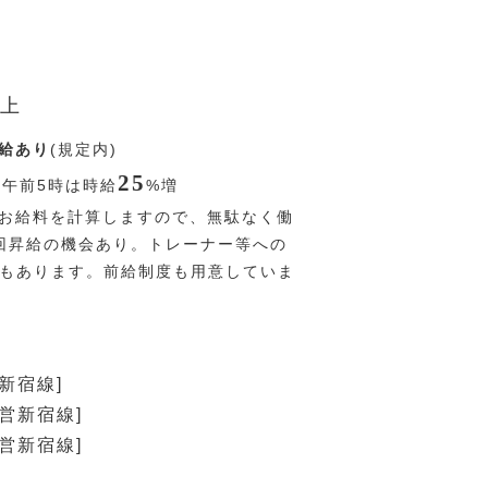
上
給あり
(規定内)
25
〜午前5時は時給
%
増
お給料を計算しますので、無駄なく働
回昇給の機会あり。トレーナー等への
Pもあります。前給制度も用意していま
新宿線]
都営新宿線]
都営新宿線]