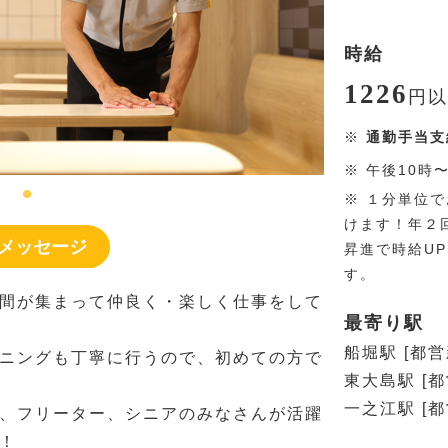
時給
1226
円
以
※
通勤手当支
※
午後10時
※
１分単位で
けます！年２
メッセージ
昇進で時給U
す。
間が集まって仲良く・楽しく仕事をして
最寄り駅
船堀駅 [都営
ニングも丁寧に行うので、初めての方で
東大島駅 [
一之江駅 [
、フリーター、シニアのみなさんが活躍
！