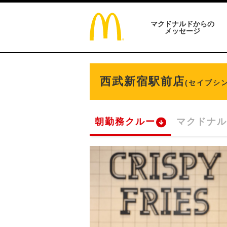
マクドナルドからの
メッセージ
西武新宿駅前店
(セイブシ
朝勤務クルー
マクドナル