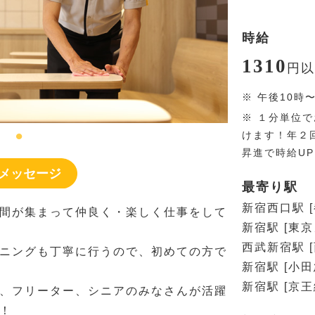
時給
1310
円
以
※
午後10時
※
１分単位で
けます！年２
昇進で時給U
メッセージ
最寄り駅
新宿西口駅 
間が集まって仲良く・楽しく仕事をして
新宿駅 [東
西武新宿駅 
ニングも丁寧に行うので、初めての方で
新宿駅 [小
新宿駅 [京王
、フリーター、シニアのみなさんが活躍
！