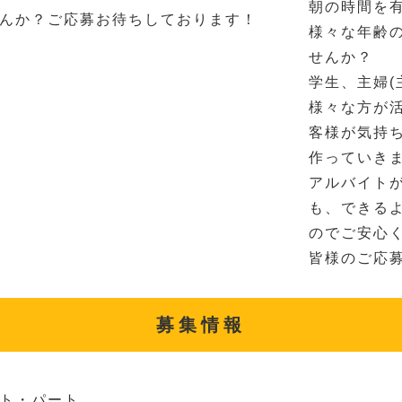
朝の時間を
んか？ご応募お待ちしております！
様々な年齢
せんか？
学生、主婦(
様々な方が
客様が気持
作っていき
アルバイト
も、できる
のでご安心
皆様のご応
募集情報
ト・パート