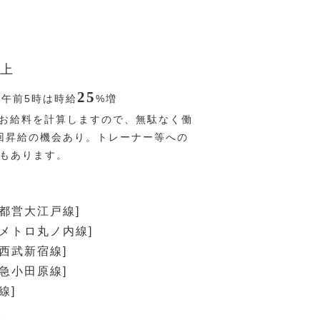
上
25
〜午前5時は時給
%
増
お給料を計算しますので、無駄なく働
回昇給の機会あり。トレーナー等への
Pもあります。
[都営大江戸線]
京メトロ丸ノ内線]
[西武新宿線]
田急小田原線]
線]