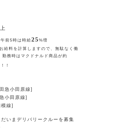
上
25
〜午前5時は時給
%
増
お給料を計算しますので、無駄なく働
、勤務時はマクドナルド商品が約
す！！
小田急小田原線]
田急小田原線]
相模線]
ただいまデリバリークルーを募集
★