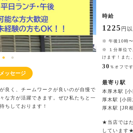
時給
1225
円
以
※
午後10時
※
１分単位で
けます！また
30
％
オフで
メッセージ
最寄り駅
が良く、チームワークが良いのが自慢で
本厚木駅 [
々な方が活躍できます。ぜひ私たちと一
厚木駅 [小
待ちしております！
厚木駅 [JR
★当店では
しています