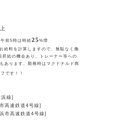
上
25
〜午前5時は時給
%
増
お給料を計算しますので、無駄なく働
回昇給の機会あり。トレーナー等への
Pもあります。勤務時はマクドナルド商
オフです！！
横浜線]
浜市高速鉄道4号線]
横浜市高速鉄道4号線]