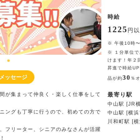
時給
1225
円
以
※
午後10時
※
１分単位で
けます！年２
昇進で時給U
30
メッセージ
品が約
％
間が集まって仲良く・楽しく仕事をして
最寄り駅
中山駅 [JR
ニングも丁寧に行うので、初めての方で
中山駅 [横
川和町駅 [
、フリーター、シニアのみなさんが活躍
！