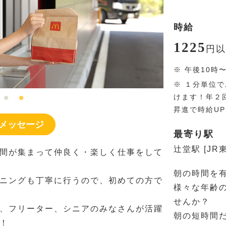
時給
1225
円
以
※
午後10時
※
１分単位で
けます！年２
昇進で時給U
メッセージ
最寄り駅
辻堂駅 [JR
間が集まって仲良く・楽しく仕事をして
朝の時間を
ニングも丁寧に行うので、初めての方で
様々な年齢
せんか？
、フリーター、シニアのみなさんが活躍
朝の短時間
！