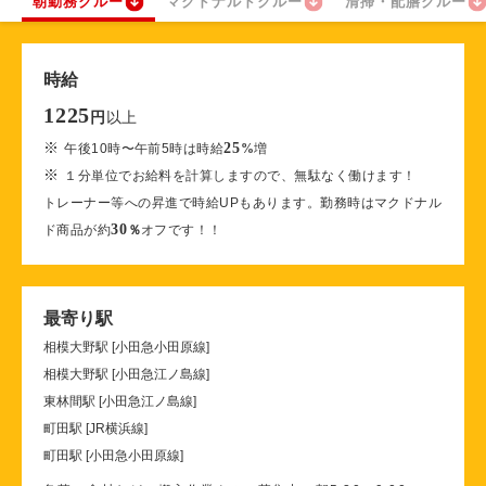
朝勤務クルー
マクドナルドクルー
清掃・配膳クルー
時給
1225
以上
円
※
25
午後10時〜午前5時は時給
%
増
※
１分単位でお給料を計算しますので、無駄なく働けます！
トレーナー等への昇進で時給UPもあります。勤務時はマクドナル
30
ド商品が約
％
オフです！！
最寄り駅
相模大野駅 [小田急小田原線]
相模大野駅 [小田急江ノ島線]
東林間駅 [小田急江ノ島線]
町田駅 [JR横浜線]
町田駅 [小田急小田原線]