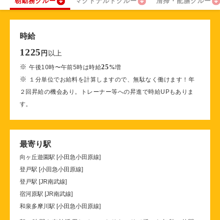
朝勤務クルー
マクドナルドクルー
清掃・配膳クルー
時給
1225
以上
円
※
25
午後10時〜午前5時は時給
%
増
※
１分単位でお給料を計算しますので、無駄なく働けます！年
２回昇給の機会あり。トレーナー等への昇進で時給UPもありま
す。
最寄り駅
向ヶ丘遊園駅 [小田急小田原線]
登戸駅 [小田急小田原線]
登戸駅 [JR南武線]
宿河原駅 [JR南武線]
和泉多摩川駅 [小田急小田原線]