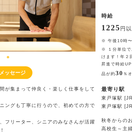
時給
1225
円
以
※
午後10時
※
１分単位で
けます！年２
昇進で時給U
30
メッセージ
品が約
％
間が集まって仲良く・楽しく仕事をして
最寄り駅
東戸塚駅 [J
ニングも丁寧に行うので、初めての方で
東戸塚駅 [
秋冬からの
、フリーター、シニアのみなさんが活躍
高校生～主
！