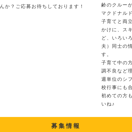
齢のクルー
んか？ご応募お待ちしております！
マクドナル
子育てと両
かけに、ス
ど、いろい
夫）同士の
す。
子育て中の
調不良など
週単位のシ
校行事にも
初めての方
いね♪
募集情報