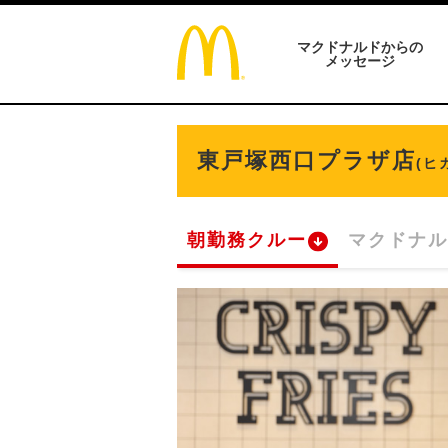
マクドナルドからの
メッセージ
東戸塚西口プラザ店
(ヒ
朝勤務クルー
マクドナル