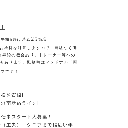
上
25
〜午前5時は時給
%
増
お給料を計算しますので、無駄なく働
回昇給の機会あり。トレーナー等への
Pもあります。勤務時はマクドナルド商
オフです！！
R横須賀線]
JR湘南新宿ライン]
お仕事スタート大募集！！
婦（主夫）～シニアまで幅広い年