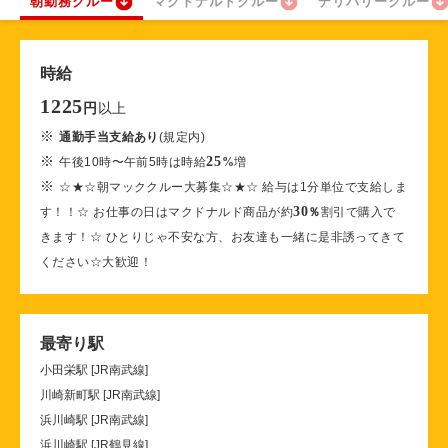
朝勤務クルー
マクドナルドクルー
デリバリークルー
時給
1225
以上
円
※
通勤手当支給あり
(規定内)
※
25
午後10時〜午前5時は時給
%
増
※
☆★☆朝マッククルー大募集☆★☆ 給与は1分単位で支給しま
30
す！！☆ お仕事の日はマクドナルド商品が約
％
割引で購入で
きます！☆ ひとりじゃ不安な方、お友達も一緒に是非誘ってきて
ください☆大歓迎！
最寄り駅
小田栄駅 [JR南武線]
川崎新町駅 [JR南武線]
浜川崎駅 [JR南武線]
浜川崎駅 [JR鶴見線]