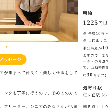
時給
1225
円
以
※
午後10時
※
日向山サニ
1
帯は時給が
ますので、無
メッセージ
ー等への昇進
て、出勤時間
間が集まって仲良く・楽しく仕事をして
30
約
％
オフ
最寄り駅
ニングも丁寧に行うので、初めての方で
桜ヶ丘駅 [
、フリーター、シニアのみなさんが活躍
朝５時～１