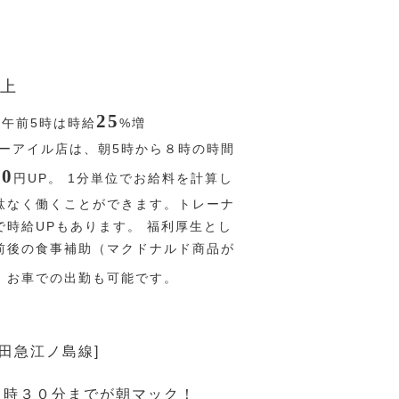
上
25
〜午前5時は時給
%
増
ーアイル店は、朝5時から８時の時間
00
円
UP。 1分単位でお給料を計算し
駄なく働くことができます。トレーナ
で時給UPもあります。 福利厚生とし
前後の食事補助（マクドナルド商品が
） お車での出勤も可能です。
小田急江ノ島線]
０時３０分までが朝マック！