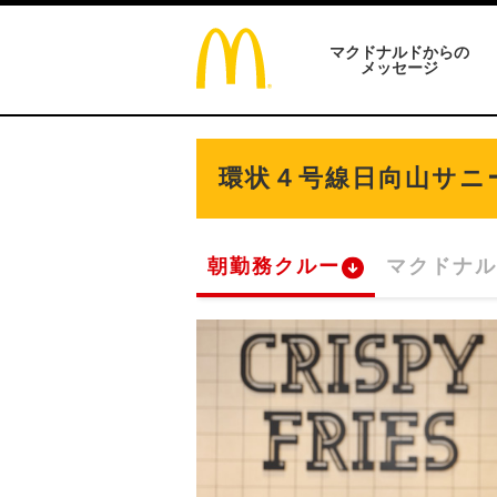
マクドナルドからの
メッセージ
環状４号線日向山サニ
朝勤務クルー
マクドナル