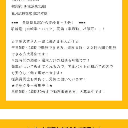
鶴見駅 [JR京浜東北線]
花月総持寺駅 [京急本線]
■■■ 各線鶴見駅から徒歩５～７分！ ■■■
駐輪場（自転車・バイク）完備（車通勤、相談可）！！
☆学生の皆さん一緒に働きませんか？☆
平日5時～10時で勤務できる方、週末６時～２２時の間で勤務
できる方大募集です！
※短時間の勤務・週末だけの勤務も可能です！
先輩がついて教えてくれるので、アルバイトが初めての方で
も安心して働く事が出来ます♪
従業員同士も仲良く、元気に働いています！
★早朝クルー募集中！★
早朝5時～10時30分まで勤務出来る方、大募集中です！