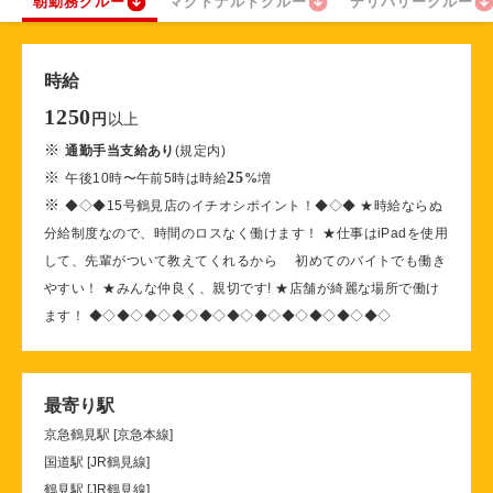
朝勤務クルー
マクドナルドクルー
デリバリークルー
時給
1250
以上
円
※
通勤手当支給あり
(規定内)
※
25
午後10時〜午前5時は時給
%
増
※
◆◇◆15号鶴見店のイチオシポイント！◆◇◆ ★時給ならぬ
分給制度なので、時間のロスなく働けます！ ★仕事はiPadを使用
して、先輩がついて教えてくれるから 初めてのバイトでも働き
やすい！ ★みんな仲良く、親切です! ★店舗が綺麗な場所で働け
ます！ ◆◇◆◇◆◇◆◇◆◇◆◇◆◇◆◇◆◇◆◇◆◇
最寄り駅
京急鶴見駅 [京急本線]
国道駅 [JR鶴見線]
鶴見駅 [JR鶴見線]