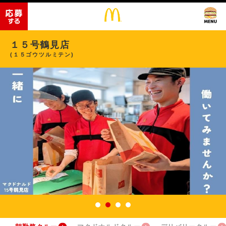
１５号鶴見店
(１５ゴウツルミテン)