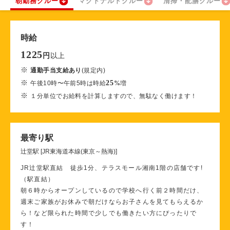
朝勤務クルー
マクドナルドクルー
清掃・配膳クルー
時給
1225
以上
円
※
通勤手当支給あり
(規定内)
※
25
午後10時〜午前5時は時給
%
増
※
１分単位でお給料を計算しますので、無駄なく働けます！
最寄り駅
辻堂駅 [JR東海道本線(東京～熱海)]
JR辻堂駅直結 徒歩1分、テラスモール湘南1階の店舗です!
（駅直結）
朝６時からオープンしているので学校へ行く前２時間だけ、
週末ご家族がお休みで朝だけならお子さんを見てもらえるか
ら！など限られた時間で少しでも働きたい方にぴったりで
す！