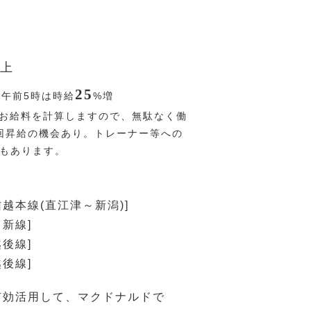
上
25
〜午前5時は時給
%
増
お給料を計算しますので、無駄なく働
回昇給の機会あり。トレーナー等への
Pもあります。
信越本線(直江津～新潟)]
白新線]
越後線]
越後線]
有効活用して、マクドナルドで