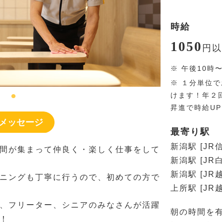
時給
1050
円
以
※
午後10時
※
１分単位で
けます！年２
昇進で時給U
メッセージ
最寄り駅
新潟駅 [JR
間が集まって仲良く・楽しく仕事をして
新潟駅 [JR
新潟駅 [JR
ニングも丁寧に行うので、初めての方で
上所駅 [JR
、フリーター、シニアのみなさんが活躍
朝の時間を
！