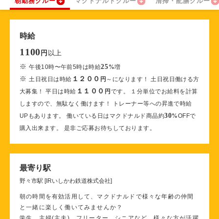
朝勤務クルー
マクドナルドクルー
清掃・配膳クルー
時給
1100
以上
円
※
25
午後10時〜午前5時は時給
%
増
※
１２００
土日祝日は時給
円
～になります！ 土日祝日働ける方
１１００
大募集！ 平日は時給
円
です。 １分単位でお給料を計算
しますので、無駄なく働けます！ トレーナー等への昇進で時給
30
UPもあります。 働いている日はマクドナルド商品約
%
OFFで
購入出来ます。 是非ご応募お待ちしております。
最寄り駅
野々市駅 [IRいしかわ鉄道株式会社]
朝の時間を有効活用して、マクドナルドで様々な年齢の仲間
と一緒に楽しく働いてみませんか？
学生、主婦(主夫)、フリーター、シニアなど、様々な方が活躍