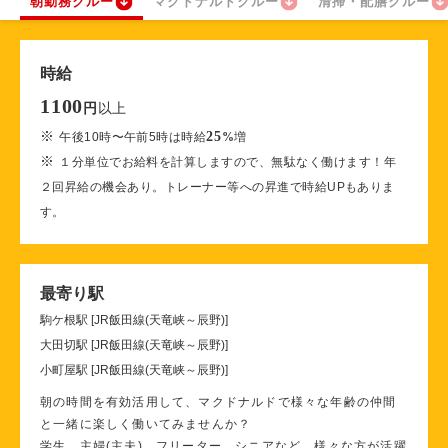
朝勤務クルー
マクドナルドクルー
清掃・配膳クルー
時給
1100
以上
円
※
25
午後10時〜午前5時は時給
%
増
※
１分単位でお給料を計算しますので、無駄なく働けます！年
２回昇給の機会あり。トレーナー等への昇進で時給UPもありま
す。
最寄り駅
駒ケ根駅 [JR飯田線(天竜峡～辰野)]
大田切駅 [JR飯田線(天竜峡～辰野)]
小町屋駅 [JR飯田線(天竜峡～辰野)]
朝の時間を有効活用して、マクドナルドで様々な年齢の仲間
と一緒に楽しく働いてみませんか？
学生、主婦(主夫)、フリーター、シニアなど、様々な方が活躍