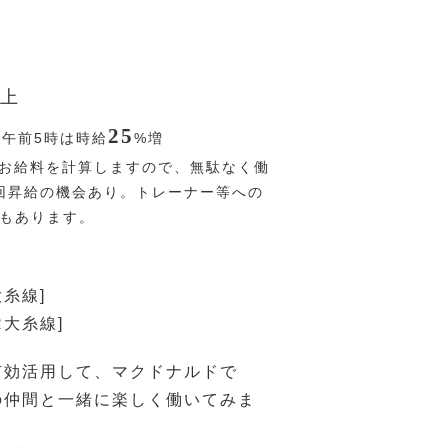
上
25
〜午前5時は時給
%
増
お給料を計算しますので、無駄なく働
回昇給の機会あり。トレーナー等への
Pもあります。
大糸線]
R大糸線]
有効活用して、マクドナルドで
の仲間と一緒に楽しく働いてみま