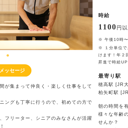
時給
1100
円
以
※
午後10時
※
１分単位で
けます！年２
昇進で時給U
メッセージ
最寄り駅
穂高駅 [JR
間が集まって仲良く・楽しく仕事をして
柏矢町駅 [J
ニングも丁寧に行うので、初めての方で
朝の時間を
様々な年齢
、フリーター、シニアのみなさんが活躍
せんか？
！