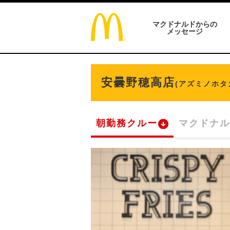
マクドナルドからの
メッセージ
安曇野穂高店
(アズミノホタ
朝勤務クルー
マクドナル