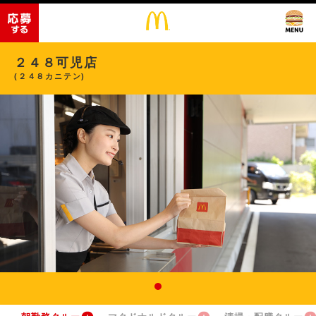
２４８可児店
(２４８カニテン)