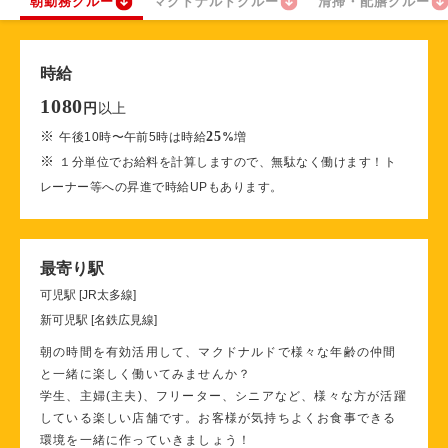
朝勤務クルー
マクドナルドクルー
清掃・配膳クルー
時給
1080
以上
円
※
25
午後10時〜午前5時は時給
%
増
※
１分単位でお給料を計算しますので、無駄なく働けます！ト
レーナー等への昇進で時給UPもあります。
最寄り駅
可児駅 [JR太多線]
新可児駅 [名鉄広見線]
朝の時間を有効活用して、マクドナルドで様々な年齢の仲間
と一緒に楽しく働いてみませんか？
学生、主婦(主夫)、フリーター、シニアなど、様々な方が活躍
している楽しい店舗です。お客様が気持ちよくお食事できる
環境を一緒に作っていきましょう！