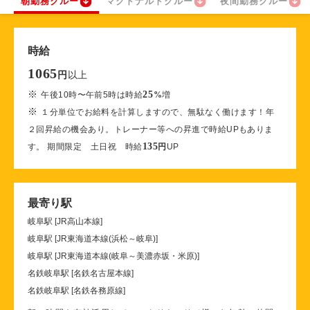
朝勤務クルー
マクドナルドクルー
夜間勤務クルー
時給
1065
以上
円
※
25
午後10時〜午前5時は時給
%
増
※
１分単位でお給料を計算しますので、無駄なく働けます！年
２回昇給の機会あり。トレーナー等への昇進で時給UPもありま
135
す。 期間限定 土日祝 時給
円
UP
最寄り駅
岐阜駅 [JR高山本線]
岐阜駅 [JR東海道本線(浜松～岐阜)]
岐阜駅 [JR東海道本線(岐阜～美濃赤坂・米原)]
名鉄岐阜駅 [名鉄名古屋本線]
名鉄岐阜駅 [名鉄各務原線]