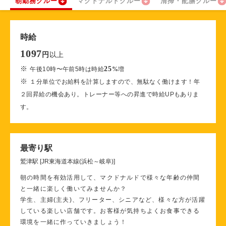
朝勤務クルー
マクドナルドクルー
清掃・配膳クルー
時給
1097
以上
円
※
25
午後10時〜午前5時は時給
%
増
※
１分単位でお給料を計算しますので、無駄なく働けます！年
２回昇給の機会あり。トレーナー等への昇進で時給UPもありま
す。
最寄り駅
鷲津駅 [JR東海道本線(浜松～岐阜)]
朝の時間を有効活用して、マクドナルドで様々な年齢の仲間
と一緒に楽しく働いてみませんか？
学生、主婦(主夫)、フリーター、シニアなど、様々な方が活躍
している楽しい店舗です。お客様が気持ちよくお食事できる
環境を一緒に作っていきましょう！