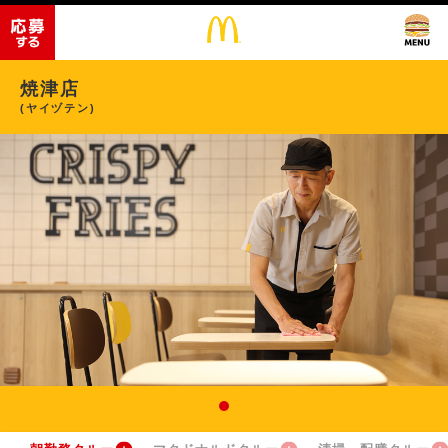
焼津店
(ヤイヅテン)