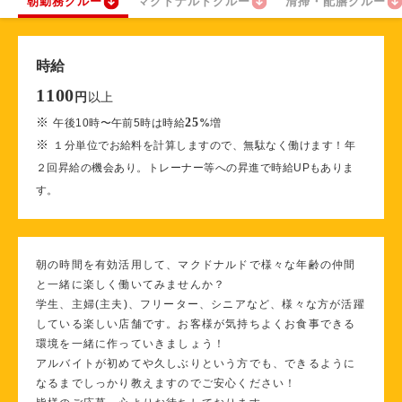
朝勤務クルー
マクドナルドクルー
清掃・配膳クルー
時給
1100
以上
円
※
25
午後10時〜午前5時は時給
%
増
※
１分単位でお給料を計算しますので、無駄なく働けます！年
２回昇給の機会あり。トレーナー等への昇進で時給UPもありま
す。
朝の時間を有効活用して、マクドナルドで様々な年齢の仲間
と一緒に楽しく働いてみませんか？
学生、主婦(主夫)、フリーター、シニアなど、様々な方が活躍
している楽しい店舗です。お客様が気持ちよくお食事できる
環境を一緒に作っていきましょう！
アルバイトが初めてや久しぶりという方でも、できるように
なるまでしっかり教えますのでご安心ください！