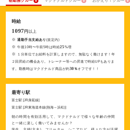
朝勤務クルー
マクドナルドクルー
おかえり！クルー
時給
1097
以上
円
※
通勤手当支給あり
(規定内)
※
25
午後10時〜午前5時は時給
%
増
※
１分単位でお給料を計算しますので、無駄なく働けます！年
２回昇給の機会あり。トレーナー等への昇進で時給UPもありま
30
す。勤務時はマクドナルド商品が約
％
オフです！！
最寄り駅
富士駅 [JR身延線]
富士駅 [JR東海道本線(熱海～浜松)]
朝の時間を有効活用して、マクドナルドで様々な年齢の仲間
と一緒に楽しく働いてみませんか？
学生、主婦(主夫)、フリーター、シニアなど、様々な方が活躍