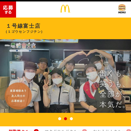
１号線富士店
(１ゴウセンフジテン)