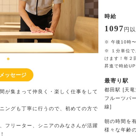
時給
1097
円
以
※
午後10時
※
１分単位で
けます！年２
昇進で時給U
メッセージ
最寄り駅
都田駅 [天
間が集まって仲良く・楽しく仕事をして
フルーツパー
線]
ニングも丁寧に行うので、初めての方で
朝の時間を
、フリーター、シニアのみなさんが活躍
様々な年齢
！