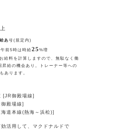
上
給あり
(規定内)
25
〜午前5時は時給
%
増
お給料を計算しますので、無駄なく働
回昇給の機会あり。トレーナー等への
Pもあります。
[JR御殿場線]
R御殿場線]
東海道本線(熱海～浜松)]
有効活用して、マクドナルドで