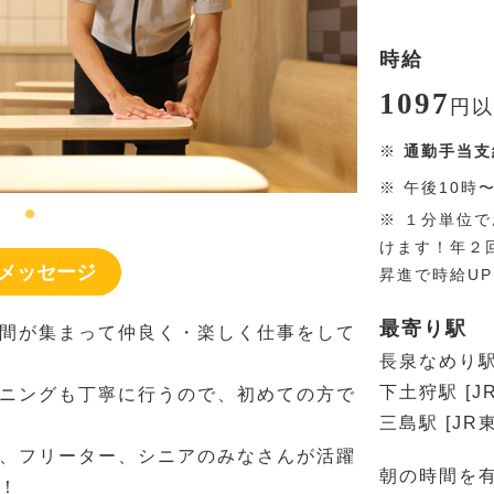
時給
1097
円
以
※
通勤手当支
※
午後10時
※
１分単位で
けます！年２
メッセージ
昇進で時給U
最寄り駅
間が集まって仲良く・楽しく仕事をして
長泉なめり駅 
下土狩駅 [J
ニングも丁寧に行うので、初めての方で
三島駅 [JR
、フリーター、シニアのみなさんが活躍
朝の時間を
！