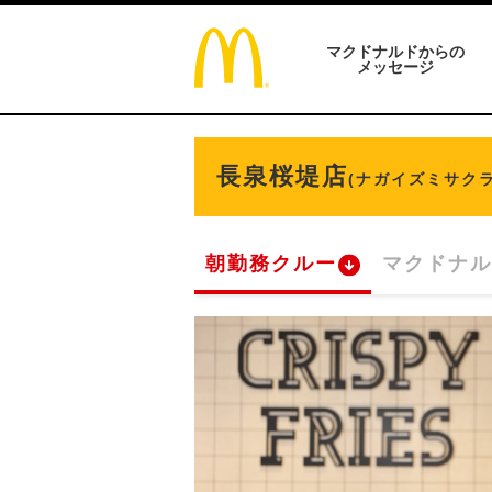
マクドナルドからの
メッセージ
長泉桜堤店
(ナガイズミサク
朝勤務クルー
マクドナル