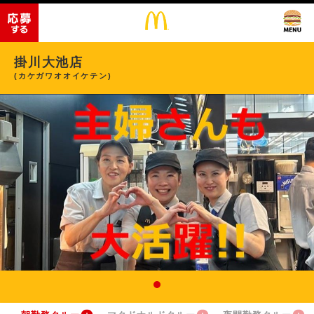
掛川大池店
(カケガワオオイケテン)