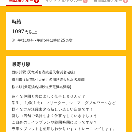
朝勤務クルー
マクドナルドクルー
夜間勤務クルー
時給
1097
以上
円
※
25
午後10時〜午前5時は時給
%
増
最寄り駅
西掛川駅 [天竜浜名湖鉄道天竜浜名湖線]
掛川市役所前駅 [天竜浜名湖鉄道天竜浜名湖線]
桜木駅 [天竜浜名湖鉄道天竜浜名湖線]
色々な仲間と共に楽しく仕事しませんか？
学生、主婦(主夫)、フリーター、シニア、ダブルワークなど、
様々な方が活躍出来る新しい楽しい店舗です！
新しい店舗で気持ちよく仕事をしていきましょう！
ご自身のライフプランや隙間時間にどうですか？
専用タブレットを使用しわかりやすくトレーニングします。