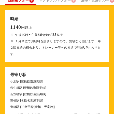
朝勤務クルー
マクドナルドクルー
清掃・配膳クルー
時給
1140
以上
円
※
25
午後10時〜午前5時は時給
%
増
※
１分単位でお給料を計算しますので、無駄なく働けます！年
２回昇給の機会あり。トレーナー等への昇進で時給UPもありま
す。
最寄り駅
小池駅 [豊橋鉄道渥美線]
柳生橋駅 [豊橋鉄道渥美線]
新豊橋駅 [豊橋鉄道渥美線]
豊橋駅 [名鉄名古屋本線]
豊橋駅 [JR飯田線(豊橋～天竜峡)]