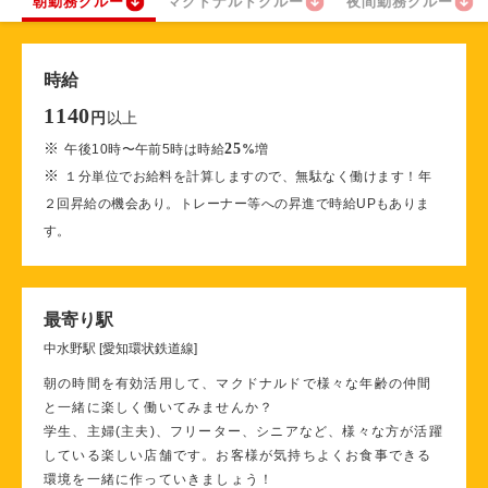
朝勤務クルー
マクドナルドクルー
夜間勤務クルー
時給
1140
以上
円
※
25
午後10時〜午前5時は時給
%
増
※
１分単位でお給料を計算しますので、無駄なく働けます！年
２回昇給の機会あり。トレーナー等への昇進で時給UPもありま
す。
最寄り駅
中水野駅 [愛知環状鉄道線]
朝の時間を有効活用して、マクドナルドで様々な年齢の仲間
と一緒に楽しく働いてみませんか？
学生、主婦(主夫)、フリーター、シニアなど、様々な方が活躍
している楽しい店舗です。お客様が気持ちよくお食事できる
環境を一緒に作っていきましょう！