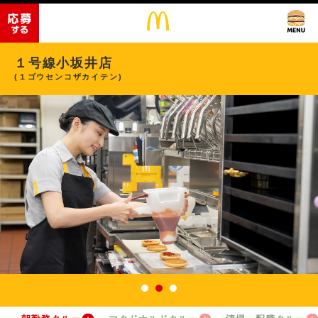
１号線小坂井店
(１ゴウセンコザカイテン)