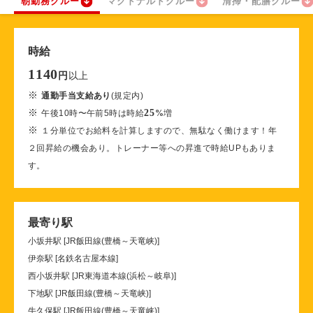
朝勤務クルー
マクドナルドクルー
清掃・配膳クルー
時給
1140
以上
円
※
通勤手当支給あり
(規定内)
※
25
午後10時〜午前5時は時給
%
増
※
１分単位でお給料を計算しますので、無駄なく働けます！年
２回昇給の機会あり。トレーナー等への昇進で時給UPもありま
す。
最寄り駅
小坂井駅 [JR飯田線(豊橋～天竜峡)]
伊奈駅 [名鉄名古屋本線]
西小坂井駅 [JR東海道本線(浜松～岐阜)]
下地駅 [JR飯田線(豊橋～天竜峡)]
牛久保駅 [JR飯田線(豊橋～天竜峡)]