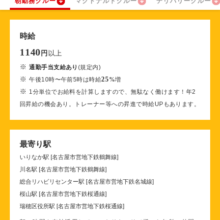
朝勤務クルー
マクドナルドクルー
デリバリークルー
時給
1140
以上
円
※
通勤手当支給あり
(規定内)
※
25
午後10時〜午前5時は時給
%
増
※
1分単位でお給料を計算しますので、無駄なく働けます！年2
回昇給の機会あり。トレーナー等への昇進で時給UPもあります。
最寄り駅
いりなか駅 [名古屋市営地下鉄鶴舞線]
川名駅 [名古屋市営地下鉄鶴舞線]
総合リハビリセンター駅 [名古屋市営地下鉄名城線]
桜山駅 [名古屋市営地下鉄桜通線]
瑞穂区役所駅 [名古屋市営地下鉄桜通線]