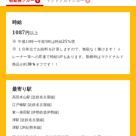
朝勤務クルー
マクドナルドクルー
時給
1087
以上
円
※
25
午後10時〜午前5時は時給
%
増
※
１分単位でお給料を計算しますので、無駄なく働けます！ ト
レーナー等への昇進で時給UPもあります。勤務時はマクドナルド
30
商品が約
％
オフです！！
最寄り駅
高田本山駅 [近鉄名古屋線]
江戸橋駅 [近鉄名古屋線]
東一身田駅 [伊勢鉄道伊勢線]
津駅 [近鉄名古屋線]
津駅 [JR紀勢本線]