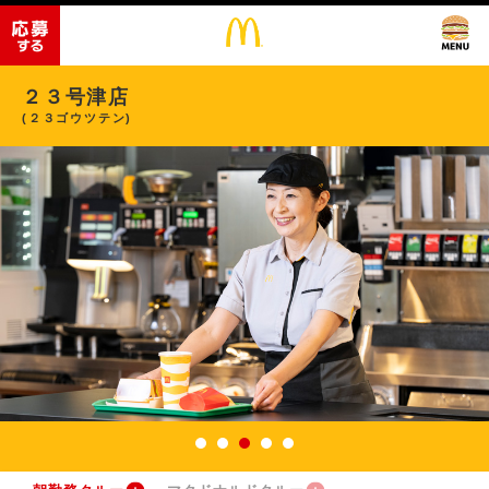
２３号津店
(２３ゴウツテン)