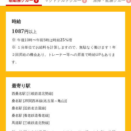
朝勤務クルー
マクドナルドクルー
清掃・配膳クルー
時給
1087
以上
円
※
25
午後10時〜午前5時は時給
%
増
※
１分単位でお給料を計算しますので、無駄なく働けます！年
２回昇給の機会あり。トレーナー等への昇進で時給UPもありま
す。
最寄り駅
西桑名駅 [三岐鉄道北勢線]
桑名駅 [JR関西本線(名古屋～亀山)]
桑名駅 [近鉄名古屋線]
桑名駅 [養老鉄道養老線]
馬道駅 [三岐鉄道北勢線]