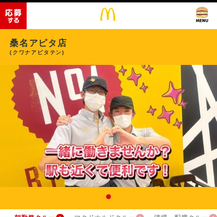
桑名アピタ店
(クワナアピタテン)