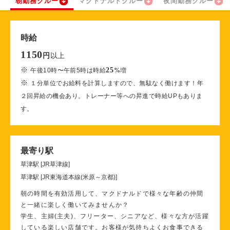
朝勤務クルー
マクドナルドクルー
夜間勤務クルー
時給
1150
以上
円
※
25
午後10時〜午前5時は時給
%
増
※
１分単位でお給料を計算しますので、無駄なく働けます！年
２回昇給の機会あり。トレーナー等への昇進で時給UPもありま
す。
最寄り駅
草津駅 [JR草津線]
草津駅 [JR東海道本線(米原～京都)]
朝の時間を有効活用して、マクドナルドで様々な年齢の仲間
と一緒に楽しく働いてみませんか？
学生、主婦(主夫)、フリーター、シニアなど、様々な方が活躍
している楽しい店舗です。お客様が気持ちよくお食事できる