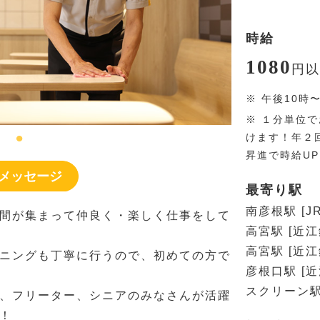
時給
1080
円
以
※
午後10時
※
１分単位で
けます！年２
昇進で時給U
メッセージ
最寄り駅
南彦根駅 [J
間が集まって仲良く・楽しく仕事をして
高宮駅 [近
高宮駅 [近
ニングも丁寧に行うので、初めての方で
彦根口駅 [
スクリーン駅
、フリーター、シニアのみなさんが活躍
！