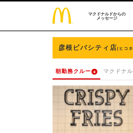
マクドナルドからの
メッセージ
彦根ビバシティ店
(ヒコ
朝勤務クルー
マクドナル