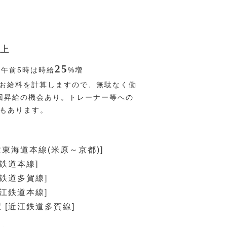
上
25
〜午前5時は時給
%
増
お給料を計算しますので、無駄なく働
回昇給の機会あり。トレーナー等への
Pもあります。
R東海道本線(米原～京都)]
江鉄道本線]
江鉄道多賀線]
近江鉄道本線]
 [近江鉄道多賀線]