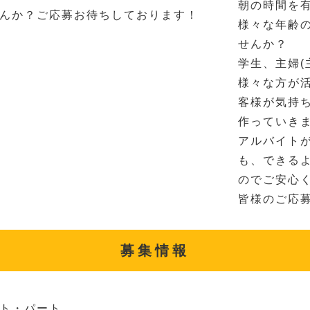
朝の時間を
んか？ご応募お待ちしております！
様々な年齢
せんか？
学生、主婦(
様々な方が
客様が気持
作っていき
アルバイト
も、できる
のでご安心
皆様のご応
募集情報
ト・パート