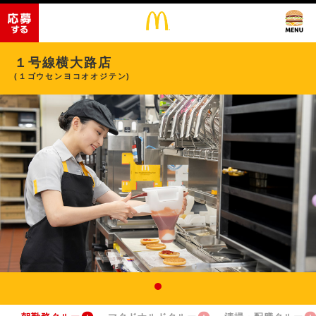
１号線横大路店
(１ゴウセンヨコオオジテン)