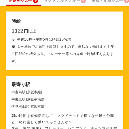
朝勤務クルー
マクドナルドクルー
清掃・配膳クルー
時給
1122
以上
円
※
25
午後10時〜午前5時は時給
%
増
※
１分単位でお給料を計算しますので、無駄なく働けます！年
２回昇給の機会あり。トレーナー等への昇進で時給UPもありま
す。
最寄り駅
中書島駅 [京阪本線]
中書島駅 [京阪宇治線]
伏見桃山駅 [京阪本線]
朝の時間を有効活用して、マクドナルドで様々な年齢の仲間
と一緒に楽しく働いてみませんか？
学生、主婦(主夫)、フリーター、シニアなど、様々な方が活躍