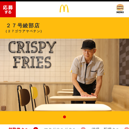
２７号綾部店
(２７ゴウアヤベテン)