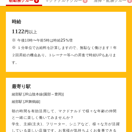
朝勤務クルー
マクドナルドクルー
清掃・配膳クルー
時給
1122
以上
円
※
25
午後10時〜午前5時は時給
%
増
※
１分単位でお給料を計算しますので、無駄なく働けます！年
２回昇給の機会あり。トレーナー等への昇進で時給UPもありま
す。
最寄り駅
綾部駅 [JR山陰本線(園部～豊岡)]
綾部駅 [JR舞鶴線]
朝の時間を有効活用して、マクドナルドで様々な年齢の仲間
と一緒に楽しく働いてみませんか？
学生、主婦(主夫)、フリーター、シニアなど、様々な方が活躍
している楽しい店舗です。お客様が気持ちよくお食事できる