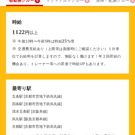
朝勤務クルー
マクドナルドクルー
清掃・配膳クルー
時給
1122
以上
円
※
25
午後10時〜午前5時は時給
%
増
※
交通費支給あり（上限等は面接時にご確認ください）１分単
位でお給料を計算しますので、無駄なく働けます！年２回昇給の
機会あり。トレーナー等への昇進で時給UPもあります。
最寄り駅
五条駅 [京都市営地下鉄烏丸線]
四条駅 [京都市営地下鉄烏丸線]
清水五条駅 [京阪本線]
烏丸駅 [阪急京都本線]
京都駅 [京都市営地下鉄烏丸線]