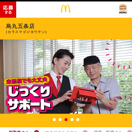
烏丸五条店
(カラスマゴジヨウテン)