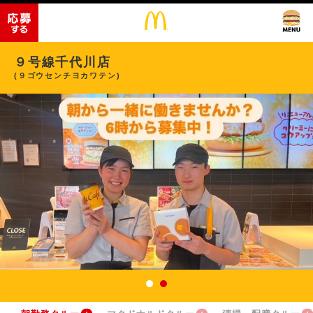
９号線千代川店
(９ゴウセンチヨカワテン)