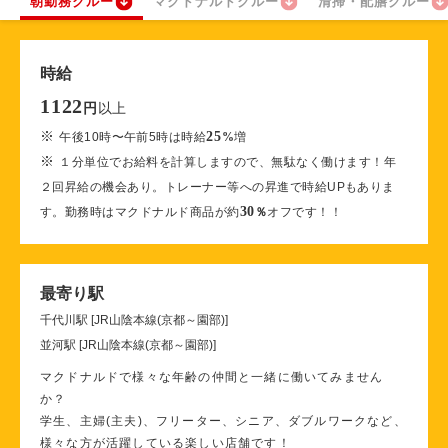
朝勤務クルー
マクドナルドクルー
清掃・配膳クルー
時給
1122
以上
円
※
25
午後10時〜午前5時は時給
%
増
※
１分単位でお給料を計算しますので、無駄なく働けます！年
２回昇給の機会あり。トレーナー等への昇進で時給UPもありま
30
す。勤務時はマクドナルド商品が約
％
オフです！！
最寄り駅
千代川駅 [JR山陰本線(京都～園部)]
並河駅 [JR山陰本線(京都～園部)]
マクドナルドで様々な年齢の仲間と一緒に働いてみません
か？
学生、主婦(主夫)、フリーター、シニア、ダブルワークなど、
様々な方が活躍している楽しい店舗です！