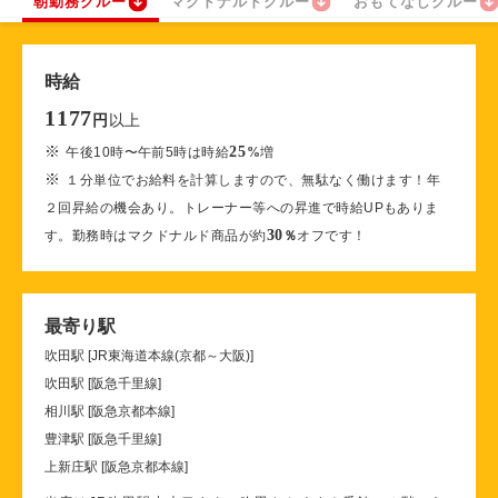
朝勤務クルー
マクドナルドクルー
おもてなしクルー
時給
1177
以上
円
※
25
午後10時〜午前5時は時給
%
増
※
１分単位でお給料を計算しますので、無駄なく働けます！年
２回昇給の機会あり。トレーナー等への昇進で時給UPもありま
30
す。勤務時はマクドナルド商品が約
％
オフです！
最寄り駅
吹田駅 [JR東海道本線(京都～大阪)]
吹田駅 [阪急千里線]
相川駅 [阪急京都本線]
豊津駅 [阪急千里線]
上新庄駅 [阪急京都本線]